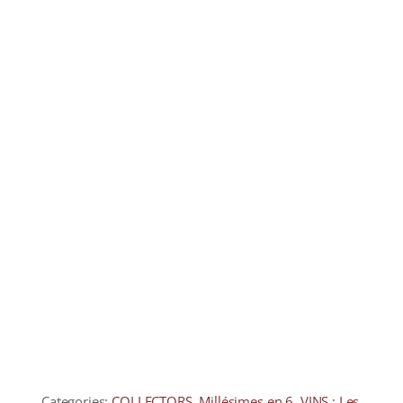
COLLECTORS
CAFÉS
THÉS & INFUSIONS
ÉPICERIE FINE
IDEES CADEAUX
La cave
Qui sommes-nous ?
Contactez-nous !
Categories:
COLLECTORS
,
Millésimes en 6
,
VINS : Les