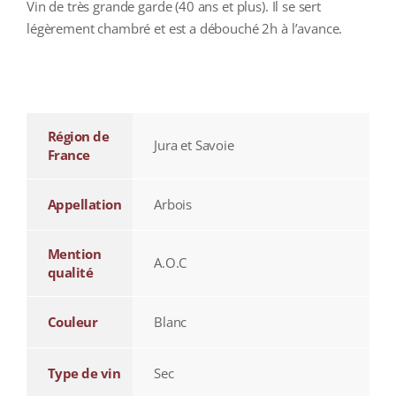
Vin de très grande garde (40 ans et plus). Il se sert
légèrement chambré et est a débouché 2h à l’avance.
additional information
Région de
Jura et Savoie
France
Appellation
Arbois
Mention
A.O.C
qualité
Couleur
Blanc
Type de vin
Sec