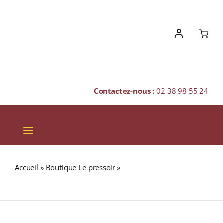
Skip
to
content
Contactez-nous :
02 38 98 55 24
Toggle
Navigation
VINS
Accueil
»
Boutique Le pressoir
»
Domaine Rolet Père et
CHAMPAGNES & BULLES
Fils VIN JAUNE A.O.C. ARBOIS 1996 Bouteille 62cl
SPIRITUEUX