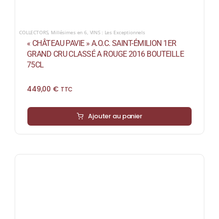
COLLECTORS
,
Millésimes en 6
,
VINS : Les Exceptionnels
« CHÂTEAU PAVIE » A.O.C. SAINT-ÉMILION 1ER
GRAND CRU CLASSÉ A ROUGE 2016 BOUTEILLE
75CL
449,00
€
TTC
Ajouter au panier