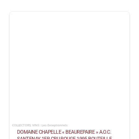
COLLECTORS
,
VINS : Les Exceptionnels
DOMAINE CHAPELLE « BEAUREPAIRE » A.O.C.
SANTENAY 1ER CRU ROUGE 1995 BOUTEILLE