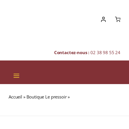
Skip
to
content
Contactez-nous :
02 38 98 55 24
Toggle
Navigation
VINS
Accueil
»
Boutique Le pressoir
»
Domaine Faiveley A.O.C
CHAMPAGNES & BULLES
ECHEZEAUX GRAND CRU Rouge 2007 Bouteille 75cl
SPIRITUEUX