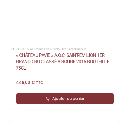
COLLECTORS
,
Millésimes en 6
,
VINS : Les Exceptionnels
« CHÂTEAU PAVIE » A.O.C. SAINT-ÉMILION 1ER
GRAND CRU CLASSÉ A ROUGE 2016 BOUTEILLE
75CL
449,00
€
TTC
Ajouter au panier