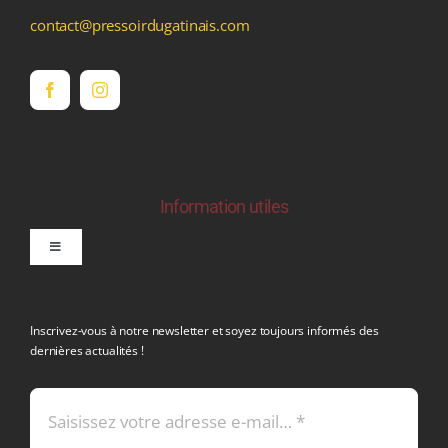
contact@pressoirdugatinais.com
Information utiles
Toggle
Navigation
politique de confidentialite RGPD
Inscrivez-vous à notre newsletter et soyez toujours informés des
dernières actualités !
Conditions générales de vente
Mentions légales