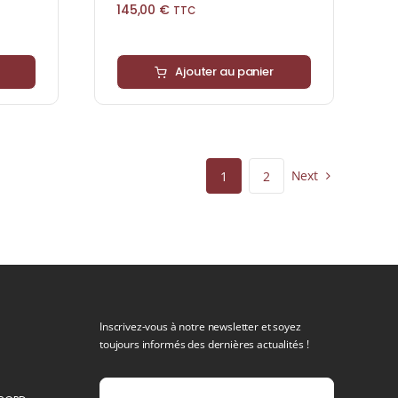
145,00
€
TTC
Ajouter au panier
Next
1
2
Inscrivez-vous à notre newsletter et soyez
toujours informés des dernières actualités !