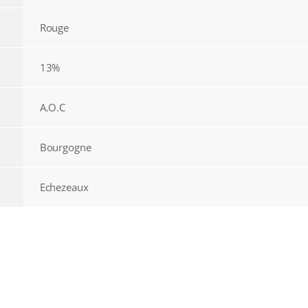
Rouge
13%
A.O.C
Bourgogne
Echezeaux