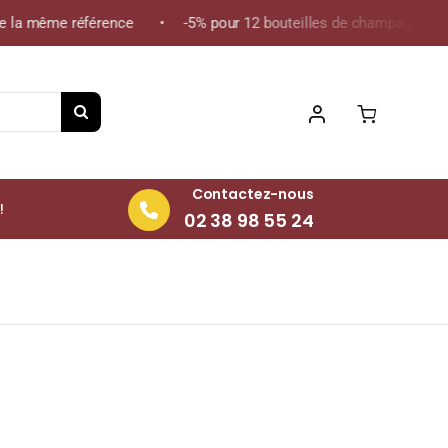
la même référence • -5% pour 12 bouteilles de champagne de la m
Contactez-nous
!
02 38 98 55 24
ille 75cl