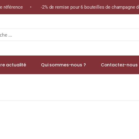
me référence • -2% de remise pour 6 bouteilles de champagne de 
re actualité
Qui sommes-nous ?
Contactez-nous 
 Rouge du Bas » A.O.C ECHEZEAUX GRAND CRU Rouge 2015 Boute