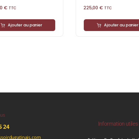
00
€
225,00
€
TTC
TTC
Ajouter au panier
Ajouter au panier
ous
Information utiles
5 24
soirdugatinais.com