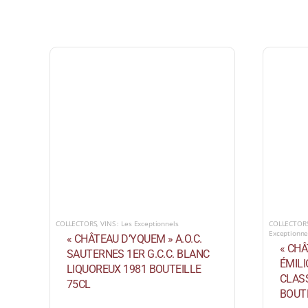
COLLECTORS
,
VINS : Les Exceptionnels
COLLECTOR
Exceptionne
« CHÂTEAU D’YQUEM » A.O.C.
« CHÂ
SAUTERNES 1ER G.C.C. BLANC
ÉMIL
LIQUOREUX 1981 BOUTEILLE
CLAS
75CL
BOUTE