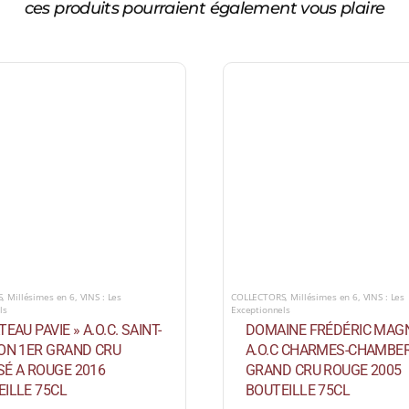
ces produits pourraient également vous plaire
S
,
Millésimes en 6
,
VINS : Les
COLLECTORS
,
Millésimes en 6
,
VINS : Les
ls
Exceptionnels
TEAU PAVIE » A.O.C. SAINT-
DOMAINE FRÉDÉRIC MAG
ION 1ER GRAND CRU
A.O.C CHARMES-CHAMBER
SÉ A ROUGE 2016
GRAND CRU ROUGE 2005
ILLE 75CL
BOUTEILLE 75CL