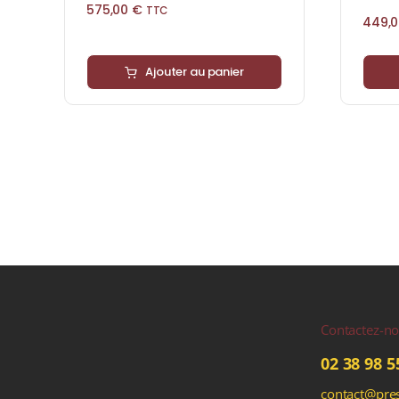
575,00
€
TTC
449,
Ajouter au panier
Contactez-n
02 38 98 5
contact@pres