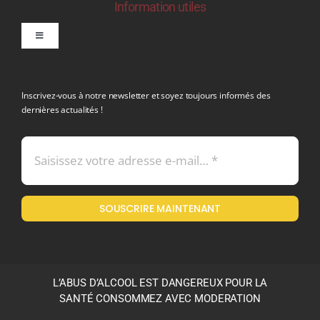
Information utiles
Toggle
Navigation
politique de confidentialite RGPD
Inscrivez-vous à notre newsletter et soyez toujours informés des
dernières actualités !
Conditions générales de vente
Mentions légales
SOUSCRIRE MAINTENANT
Politique en matière de remboursements et de retours
L’ABUS D’ALCOOL EST DANGEREUX POUR LA
SANTÉ CONSOMMEZ AVEC MODERATION