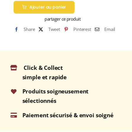
de
Ajouter au panier
GIN
FARONVILLE
partager ce produit
42%
Share
Tweet
Pinterest
Email
GIN
(FRANCE)
70cl
Click & Collect
simple et rapide
Produits soigneusement
sélectionnés
Paiement sécurisé & envoi soigné