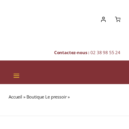
Skip
to
content
Contactez-nous :
02 38 98 55 24
Toggle
Navigation
VINS
Accueil
»
Boutique Le pressoir
»
GIN FARONVILLE 42%
CHAMPAGNES & BULLES
GIN (FRANCE) 70cl
SPIRITUEUX