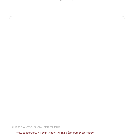
AUTRES ALCOOLS
,
Gin
,
SPIRITUEUX
THE BOTANIST 46% GIN (ÉCOSSE) 70CL