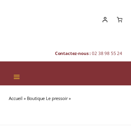
Skip
to
content
Contactez-nous :
02 38 98 55 24
Toggle
Navigation
VINS
Accueil
»
Boutique Le pressoir
»
Domaine Frédéric
CHAMPAGNES & BULLES
Magnien A.O.C LATRICIÈRES-CHAMBERTIN GRAND CRU
Rouge 2006 Bouteille 75cl
SPIRITUEUX