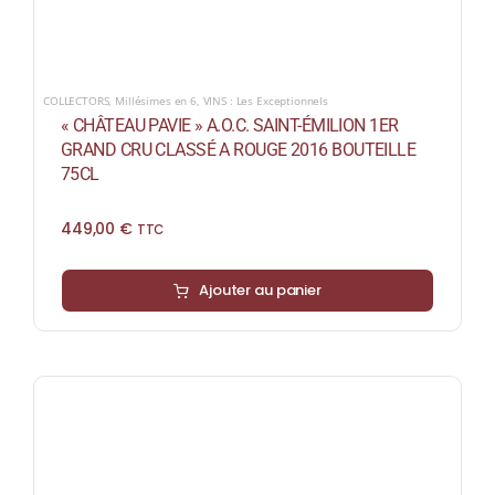
COLLECTORS
,
Millésimes en 6
,
VINS : Les Exceptionnels
« CHÂTEAU PAVIE » A.O.C. SAINT-ÉMILION 1ER
GRAND CRU CLASSÉ A ROUGE 2016 BOUTEILLE
75CL
449,00
€
TTC
Ajouter au panier