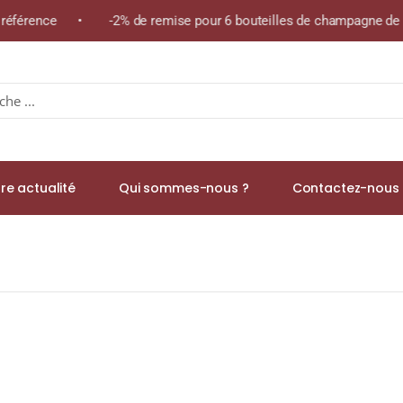
 référence • -2% de remise pour 6 bouteilles de champagne de la
re actualité
Qui sommes-nous ?
Contactez-nous 
 Fils A.O.C. LATRICIÈRES-CHAMBERTIN GRAND CRU Rouge 2012 Bout