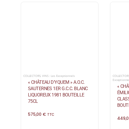
COLLECTORS
,
VINS : Les Exceptionnels
COLLECTOR
Exceptionne
« CHÂTEAU D’YQUEM » A.O.C.
« CHÂ
SAUTERNES 1ER G.C.C. BLANC
ÉMIL
LIQUOREUX 1981 BOUTEILLE
CLAS
75CL
BOUTE
575,00
€
TTC
449,