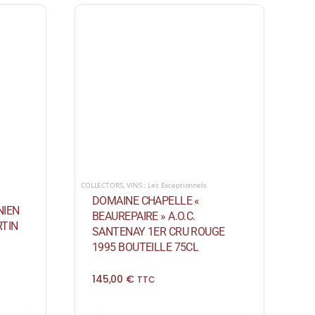
COLLECTORS
,
VINS : Les Exceptionnels
DOMAINE CHAPELLE «
NIEN
BEAUREPAIRE » A.O.C.
TIN
SANTENAY 1ER CRU ROUGE
1995 BOUTEILLE 75CL
145,00
€
TTC