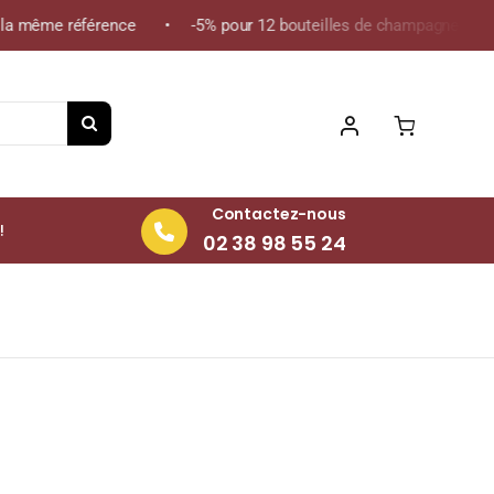
 même référence • -5% pour 12 bouteilles de champagne de la mê
Contactez-nous
!
02 38 98 55 24
eille 75cl