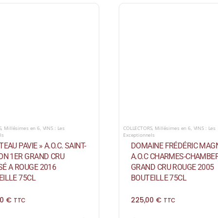
S
,
Millésimes en 6
,
VINS : Les
COLLECTORS
,
Millésimes en 6
,
VINS : Les
ls
Exceptionnels
TEAU PAVIE » A.O.C. SAINT-
DOMAINE FRÉDÉRIC MAG
ION 1ER GRAND CRU
A.O.C CHARMES-CHAMBER
SÉ A ROUGE 2016
GRAND CRU ROUGE 2005
ILLE 75CL
BOUTEILLE 75CL
00
€
225,00
€
TTC
TTC