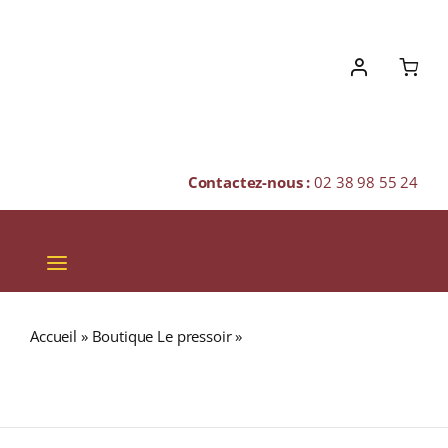
Skip
to
content
Contactez-nous :
02 38 98 55 24
Toggle
Navigation
VINS
Accueil
»
Boutique Le pressoir
»
Domaine Trapet Père &
CHAMPAGNES & BULLES
Fils A.O.C. LATRICIÈRES-CHAMBERTIN GRAND CRU Rouge
2013 Bouteille 75cl
SPIRITUEUX