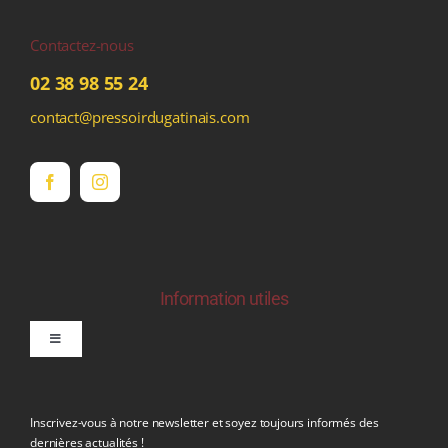
Contactez-nous
02 38 98 55 24
contact@pressoirdugatinais.com
Information utiles
Toggle
Navigation
politique de confidentialite RGPD
Inscrivez-vous à notre newsletter et soyez toujours informés des
dernières actualités !