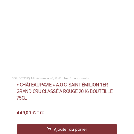
COLLECTORS
,
Millésimes en 6
,
VINS : Les Exceptionnels
« CHÂTEAU PAVIE » A.O.C. SAINT-ÉMILION 1ER
GRAND CRU CLASSÉ A ROUGE 2016 BOUTEILLE
75CL
449,00
€
TTC
Ajouter au panier