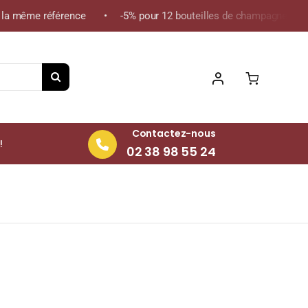
a même référence • -5% pour 12 bouteilles de champagne de la mê
Contactez-nous
!
02 38 98 55 24
 2022 Bouteille 75cl