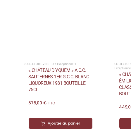
COLLECTORS
,
VINS : Les Exceptionnels
COLLECTOR
Exceptionne
« CHÂTEAU D’YQUEM » A.O.C.
« CHÂ
SAUTERNES 1ER G.C.C. BLANC
ÉMIL
LIQUOREUX 1981 BOUTEILLE
CLAS
75CL
BOUTE
575,00
€
TTC
449,
Ajouter au panier