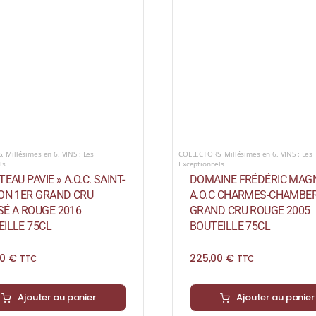
S
,
Millésimes en 6
,
VINS : Les
COLLECTORS
,
Millésimes en 6
,
VINS : Les
ls
Exceptionnels
TEAU PAVIE » A.O.C. SAINT-
DOMAINE FRÉDÉRIC MAG
ION 1ER GRAND CRU
A.O.C CHARMES-CHAMBER
SÉ A ROUGE 2016
GRAND CRU ROUGE 2005
ILLE 75CL
BOUTEILLE 75CL
00
€
225,00
€
TTC
TTC
Ajouter au panier
Ajouter au panier