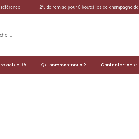
e référence • -2% de remise pour 6 bouteilles de champagne de l
re actualité
Qui sommes-nous ?
Contactez-nous 
ailles « Les Lavières » A.O.C. SAVIGNY-LES-BEAUNE 1er CRU Rouge