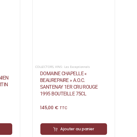
COLLECTORS
,
VINS : Les Exceptionnels
DOMAINE CHAPELLE «
NIEN
BEAUREPAIRE » A.O.C.
TIN
SANTENAY 1ER CRU ROUGE
1995 BOUTEILLE 75CL
145,00
€
TTC
Ajouter au panier