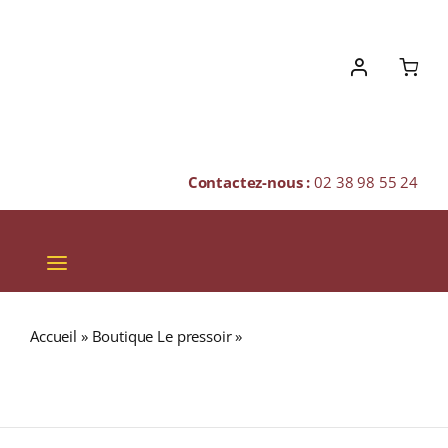
Skip
to
content
Contactez-nous :
02 38 98 55 24
Toggle
Navigation
VINS
Accueil
»
Boutique Le pressoir
»
Domaine Pascal Cotat «
CHAMPAGNES & BULLES
LES MONTS DAMNÉS » A.O.C. SANCERRE Blanc sec 2018
Bouteille 75cl
SPIRITUEUX