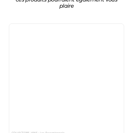
plaire
COLLECTORS
,
VINS : Les Exceptionnels