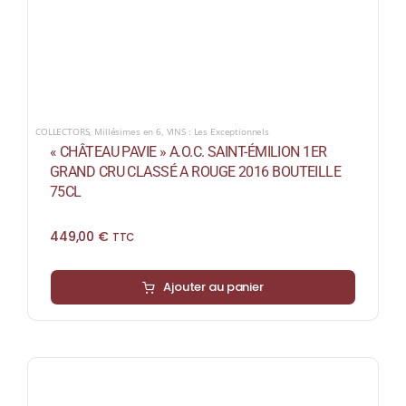
COLLECTORS
,
Millésimes en 6
,
VINS : Les Exceptionnels
« CHÂTEAU PAVIE » A.O.C. SAINT-ÉMILION 1ER
GRAND CRU CLASSÉ A ROUGE 2016 BOUTEILLE
75CL
449,00
€
TTC
Ajouter au panier