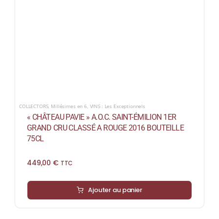
COLLECTORS
,
Millésimes en 6
,
VINS : Les Exceptionnels
« CHÂTEAU PAVIE » A.O.C. SAINT-ÉMILION 1ER
GRAND CRU CLASSÉ A ROUGE 2016 BOUTEILLE
75CL
449,00
€
TTC
Ajouter au panier