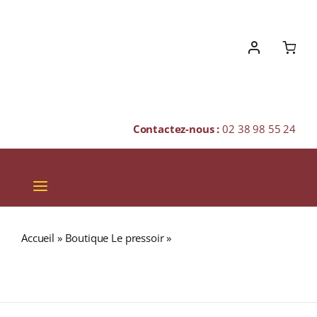
Skip
to
content
Contactez-nous :
02 38 98 55 24
Toggle
Navigation
VINS
Accueil
»
Boutique Le pressoir
»
Domaine Pascal Cotat «
CHAMPAGNES & BULLES
LES MONTS DAMNÉS » A.O.C. SANCERRE Blanc sec 2018
Magnum 1,5L
SPIRITUEUX