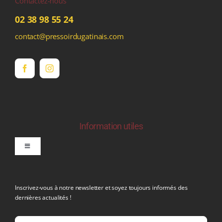
Contactez-nous
02 38 98 55 24
contact@pressoirdugatinais.com
Information utiles
Toggle
Navigation
politique de confidentialite RGPD
Inscrivez-vous à notre newsletter et soyez toujours informés des
dernières actualités !
Conditions générales de vente