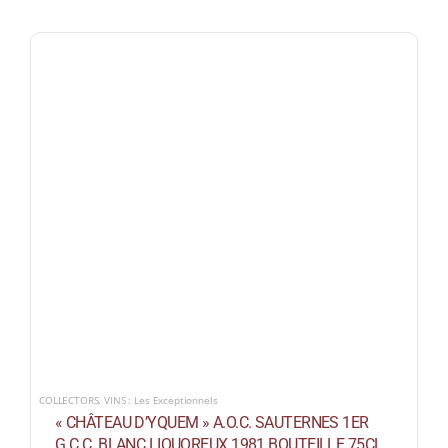
COLLECTORS
,
VINS : Les Exceptionnels
« CHÂTEAU D’YQUEM » A.O.C. SAUTERNES 1ER
G.C.C. BLANC LIQUOREUX 1981 BOUTEILLE 75CL