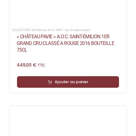
COLLECTORS
,
Millésimes en 6
,
VINS : Les Exceptionnels
« CHÂTEAU PAVIE » A.O.C. SAINT-ÉMILION 1ER
GRAND CRU CLASSÉ A ROUGE 2016 BOUTEILLE
75CL
449,00
€
TTC
Ajouter au panier