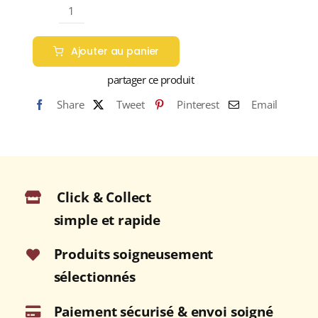
quantité
de
Ajouter au panier
Maison
Joseph
partager ce produit
Cartron
Share
Tweet
Pinterest
Email
VERMOUTH
BLANC
16,5%
Bouteille
75cl
Click & Collect
simple et rapide
Produits soigneusement
sélectionnés
Paiement sécurisé & envoi soigné