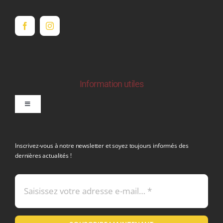
Information utiles
Toggle
Navigation
politique de confidentialite RGPD
Inscrivez-vous à notre newsletter et soyez toujours informés des
dernières actualités !
Conditions générales de vente
Mentions légales