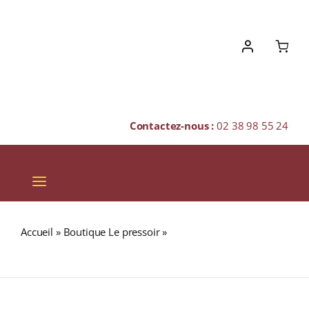
Skip
to
content
Contactez-nous :
02 38 98 55 24
Toggle
Navigation
VINS
Accueil
»
Boutique Le pressoir
»
Maison Joseph Cartron
CHAMPAGNES & BULLES
VERMOUTH BLANC 16,5% Bouteille 75cl
SPIRITUEUX