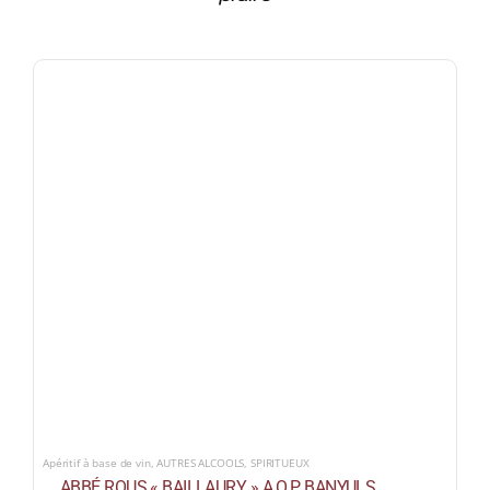
Apéritif à base de vin
,
AUTRES ALCOOLS
,
SPIRITUEUX
ABBÉ ROUS « BAILLAURY » A.O.P BANYULS