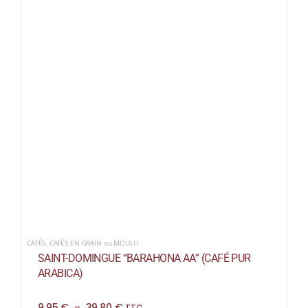
CAFÉS
,
CAFÉS EN GRAIN ou MOULU
SAINT-DOMINGUE “BARAHONA AA” (CAFÉ PUR
ARABICA)
Plage
9,95
€
–
39,80
€