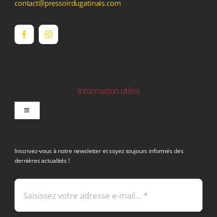
contact@pressoirdugatinais.com
Information utiles
Toggle
Navigation
politique de confidentialite RGPD
Inscrivez-vous à notre newsletter et soyez toujours informés des
dernières actualités !
Conditions générales de vente
Mentions légales