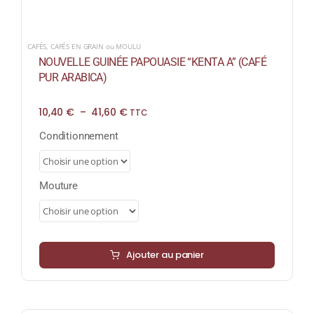
CAFÉS
,
CAFÉS EN GRAIN ou MOULU
NOUVELLE GUINÉE PAPOUASIE “KENTA A” (CAFÉ
PUR ARABICA)
Plage
10,40
€
–
41,60
€
TTC
de
prix :
Conditionnement
10,40 €
à
41,60 €
Mouture
Ajouter au panier