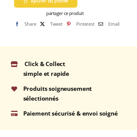
Ajouter au panier
PÉROU
"Hard
partager ce produit
Bean"
Share
Tweet
Pinterest
Email
(Café
BIO
Pur
Arabica)
Click & Collect
simple et rapide
Produits soigneusement
sélectionnés
Paiement sécurisé & envoi soigné