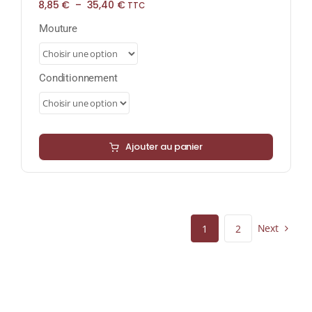
Plage
8,85
€
–
35,40
€
TTC
de
prix :
Mouture
8,85 €
à
35,40 €
Conditionnement
Ajouter au panier
Next
1
2