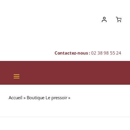
Skip
to
content
Contactez-nous :
02 38 98 55 24
Toggle
Navigation
VINS
Accueil
»
Boutique Le pressoir
»
PÉROU « Hard Bean »
CHAMPAGNES & BULLES
(Café BIO Pur Arabica)
SPIRITUEUX