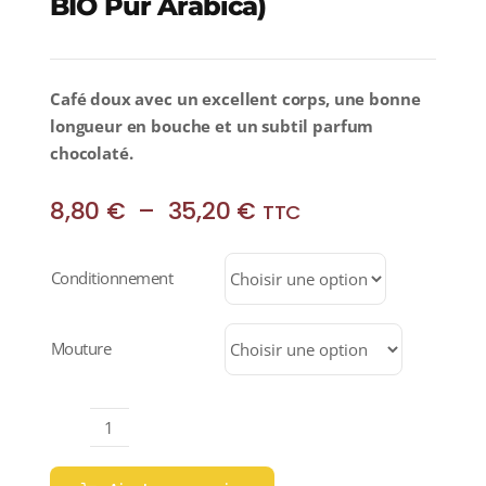
BIO Pur Arabica)
Café doux avec un excellent corps, une bonne
longueur en bouche et un subtil parfum
chocolaté.
Plage
8,80
€
–
35,20
€
TTC
de
prix :
Conditionnement
8,80 €
à
35,20 €
Mouture
quantité
de