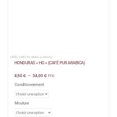
CAFÉS
,
CAFÉS EN GRAIN ou MOULU
HONDURAS « HG » (CAFÉ PUR ARABICA)
Plage
8,50
€
–
34,00
€
TTC
de
prix :
Conditionnement
8,50 €
à
34,00 €
Mouture