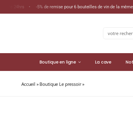
Skip
ins de 24hrs • -5% de remise pour 6 bouteilles de vin de la mêm
to
content
Search
for:
Boutique en ligne
La cave
Not
Accueil
»
Boutique Le pressoir
»
Domaine Frédéric Mag