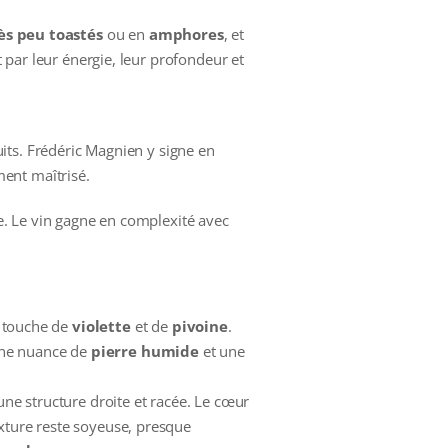
rès peu toastés
ou en
amphores
, et
t par leur énergie, leur profondeur et
uits. Frédéric Magnien y signe en
ment maîtrisé.
. Le vin gagne en complexité avec
e touche de
violette
et de
pivoine
.
une nuance de
pierre humide
et une
ne structure droite et racée. Le cœur
xture reste soyeuse, presque