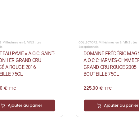
S
,
Millésimes en 6
,
VINS : Les
COLLECTORS
,
Millésimes en 6
,
VINS : Les
ls
Exceptionnels
TEAU PAVIE » A.O.C. SAINT-
DOMAINE FRÉDÉRIC MAG
ION 1ER GRAND CRU
A.O.C CHARMES-CHAMBER
SÉ A ROUGE 2016
GRAND CRU ROUGE 2005
ILLE 75CL
BOUTEILLE 75CL
00
€
225,00
€
TTC
TTC
Ajouter au panier
Ajouter au panier