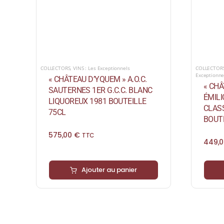
COLLECTORS
,
VINS : Les Exceptionnels
COLLECTOR
Exceptionne
« CHÂTEAU D’YQUEM » A.O.C.
« CHÂ
SAUTERNES 1ER G.C.C. BLANC
ÉMIL
LIQUOREUX 1981 BOUTEILLE
CLAS
75CL
BOUTE
575,00
€
TTC
449,
Ajouter au panier