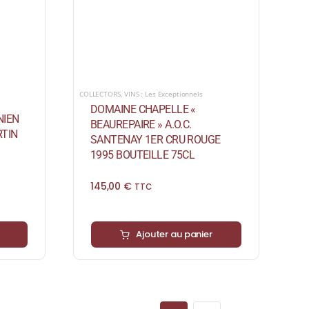
COLLECTORS
,
VINS : Les Exceptionnels
DOMAINE CHAPELLE «
NIEN
BEAUREPAIRE » A.O.C.
TIN
SANTENAY 1ER CRU ROUGE
1995 BOUTEILLE 75CL
145,00
€
TTC
Ajouter au panier