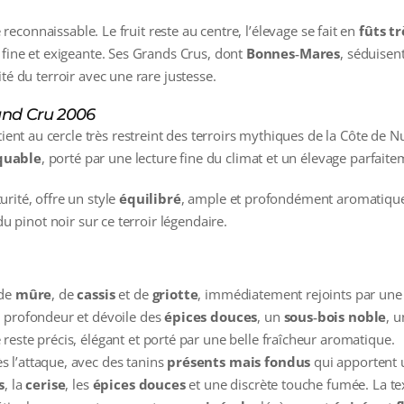
e reconnaissable. Le fruit reste au centre, l’élevage se fait en
fûts t
 fine et exigeante. Ses Grands Crus, dont
Bonnes‑Mares
, séduisen
té du terroir avec une rare justesse.
and Cru 2006
ient au cercle très restreint des terroirs mythiques de la Côte de N
quable
, porté par une lecture fine du climat et un élevage parfaite
rité, offre un style
équilibré
, ample et profondément aromatique
du pinot noir sur ce terroir légendaire.
 de
mûre
, de
cassis
et de
griotte
, immédiatement rejoints par un
 profondeur et dévoile des
épices douces
, un
sous‑bois noble
, 
 reste précis, élégant et porté par une belle fraîcheur aromatique.
s l’attaque, avec des tanins
présents mais fondus
qui apportent u
s
, la
cerise
, les
épices douces
et une discrète touche fumée. La te