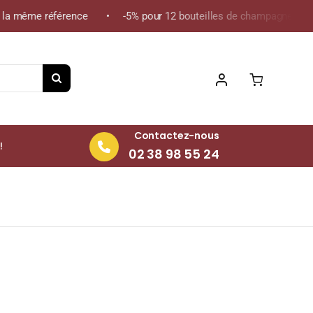
a même référence • -5% pour 12 bouteilles de champagne de la mê
Contactez-nous
!
02 38 98 55 24
teille 75cl