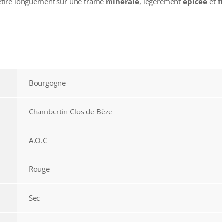
s’étire longuement sur une trame
minérale
, légèrement
épicée
et
f
Bourgogne
Chambertin Clos de Bèze
A.O.C
Rouge
Sec