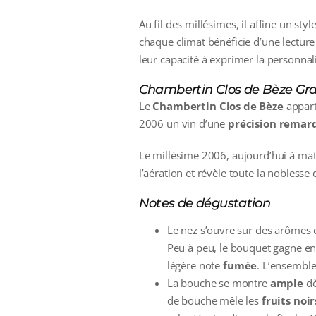
Au fil des millésimes, il affine un styl
chaque climat bénéficie d’une lecture
leur capacité à exprimer la personnali
Chambertin Clos de Bèze Gr
Le
Chambertin Clos de Bèze
appart
2006 un vin d’une
précision remar
Le millésime 2006, aujourd’hui à matu
l’aération et révèle toute la noblesse 
Notes de dégustation
Le nez s’ouvre sur des arômes
Peu à peu, le bouquet gagne en
légère note
fumée
. L’ensemble
La bouche se montre
ample
dè
de bouche mêle les
fruits noir