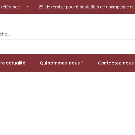
e référence • -2% de remise pour 6 bouteilles de champagne de l
re actualité
Qui sommes-nous ?
Contactez-nous 
nien A.O.C CHAMBERTIN CLOS DE BÈZE GRAND CRU Rouge 2006 Bou