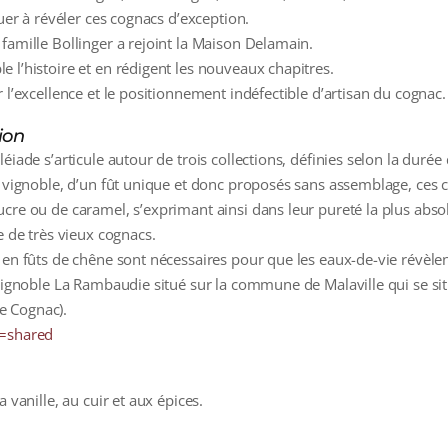
buer à révéler ces cognacs d’exception.
famille Bollinger a rejoint la Maison Delamain.
 l’histoire et en rédigent les nouveaux chapitres.
 l’excellence et le positionnement indéfectible d’artisan du cognac.
ion
éiade s’articule autour de trois collections, définies selon la durée 
l vignoble, d’un fût unique et donc proposés sans assemblage, ces co
cre ou de caramel, s’exprimant ainsi dans leur pureté la plus abso
e de très vieux cognacs.
 en fûts de chêne sont nécessaires pour que les eaux-de-vie révèlen
 vignoble La Rambaudie situé sur la commune de Malaville qui se si
e Cognac).
e=shared
 vanille, au cuir et aux épices.