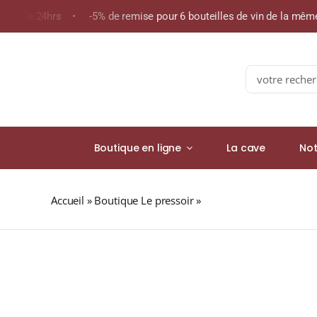
Skip
oins de 24hrs • -5% de remise pour 6 bouteilles de vin de la mê
to
content
Search
for:
Boutique en ligne
La cave
Not
Accueil
»
Boutique Le pressoir
»
Maison Delamain « Plé