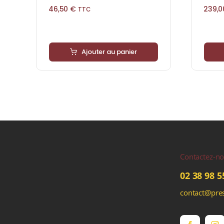
46,50
€
239,
TTC
Ajouter au panier
Contactez-n
02 38 98 5
contact@pres