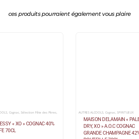
ces produits pourraient également vous plaire
COOLS
,
Cognac
,
Sélection Fête des Pères
,
AUTRES ALCOOLS
,
Cognac
,
SPIRITUEUX
MAISON DELAMAIN « PAL
ESSY « XO » COGNAC 40%
DRY, XO » A.O.C COGNAC
FE 70CL
GRANDE CHAMPAGNE 42