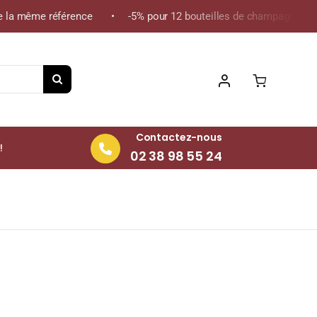
 la même référence • -5% pour 12 bouteilles de champagne de la 
Contactez-nous
!
02 38 98 55 24
% Bouteille 70cl