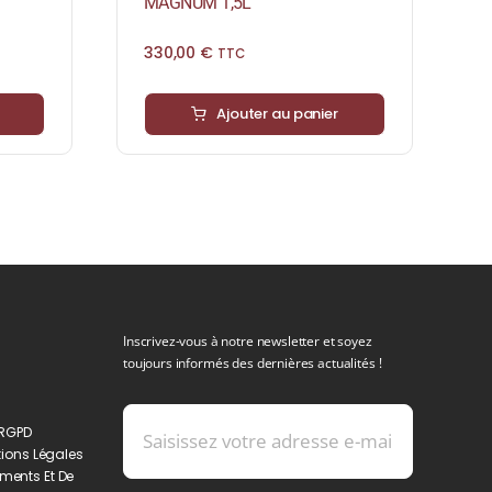
MAGNUM 1,5L
330,00
€
TTC
Ajouter au panier
Inscrivez-vous à notre newsletter et soyez
toujours informés des dernières actualités !
 RGPD
ions Légales
ments Et De