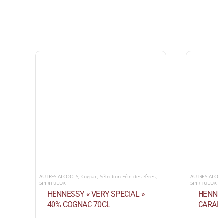
AUTRES ALCOOLS
,
Cognac
,
Sélection Fête des Pères
,
AUTRES AL
SPIRITUEUX
SPIRITUEUX
HENNESSY « VERY SPECIAL »
HENN
40% COGNAC 70CL
CARA