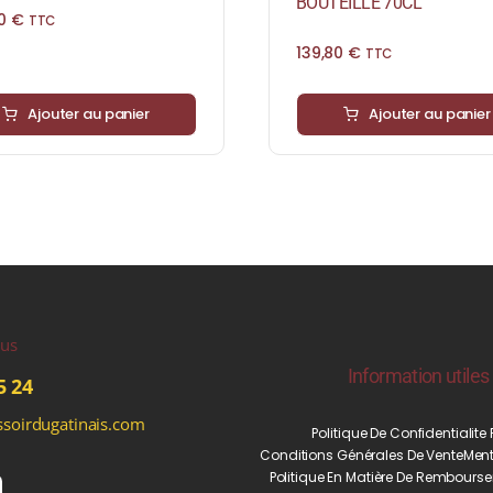
BOUTEILLE 70CL
00
€
TTC
139,80
€
TTC
Ajouter au panier
Ajouter au panier
ous
Information utiles
5 24
soirdugatinais.com
Politique De Confidentialite
Conditions Générales De Vente
Ment
Politique En Matière De Rembourse