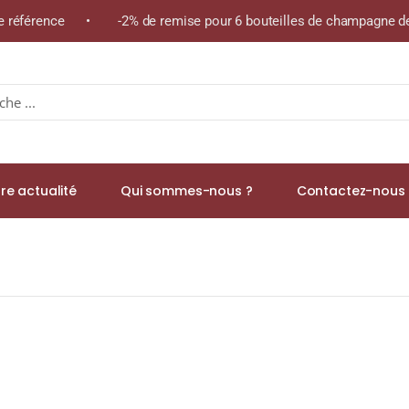
me référence • -2% de remise pour 6 bouteilles de champagne de
re actualité
Qui sommes-nous ?
Contactez-nous 
iade » A.O.C COGNAC GRANDE CHAMPAGNE Collection Révélation 45